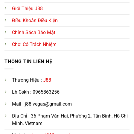
Giới Thiệu J88
Điều Khoản Điều Kiện
Chính Sách Bảo Mật
Chơi Có Trách Nhiệm
THÔNG TIN LIÊN HỆ
Thương Hiệu :
J88
Lh Cskh : 0965863256
Mail : j88.vegas@gmail.com
Địa Chỉ : 36 Phạm Văn Hai, Phường 2, Tân Bình, Hồ Chí
Minh, Vietnam