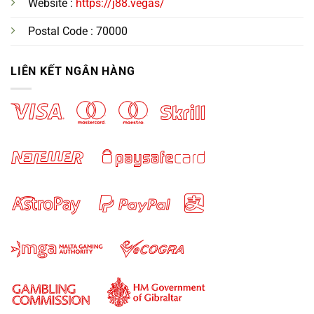
Website :
https://j88.vegas/
Postal Code : 70000
LIÊN KẾT NGÂN HÀNG