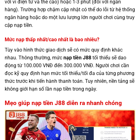
với ví điện tử và thẻ cào) hoặc 1-3 phút (đối với ngân
hàng). Trường hợp chậm cập nhật có thể do lỗi từ hệ thống
ngân hàng hoặc do một lưu lượng lớn người chơi cùng truy
cập nạp tiền.
Mức nạp thấp nhất/cao nhất là bao nhiêu?
Tùy vào hình thức giao dịch sẽ có mức quy định khác
nhau. Thông thường, mức
nạp tiền J88
tối thiểu sẽ dao
động từ 100.000 VNĐ đến 300.000 VNĐ. Người chơi cần
đọc kỹ quy định hạn mức tối thiểu/tối đa của từng phương
thức trước khi tiến hành thanh toán. Tuy nhiên, nền tảng sẽ
không giới hạn số lần nạp tiền trong ngày.
Mẹo giúp nạp tiền J88 diễn ra nhanh chóng