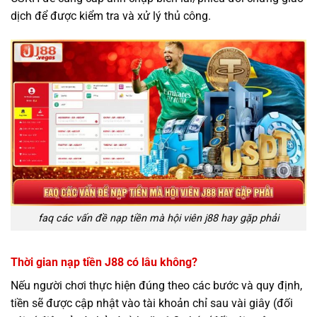
dịch để được kiểm tra và xử lý thủ công.
faq các vấn đề nạp tiền mà hội viên j88 hay gặp phải
Thời gian nạp tiền J88 có lâu không?
Nếu người chơi thực hiện đúng theo các bước và quy định,
tiền sẽ được cập nhật vào tài khoản chỉ sau vài giây (đối