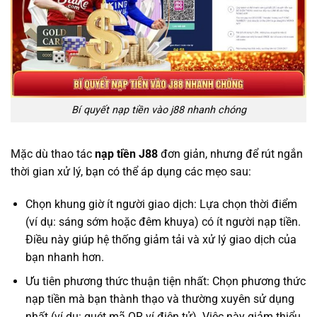
Bí quyết nạp tiền vào j88 nhanh chóng
Mặc dù thao tác
nạp tiền J88
đơn giản, nhưng để rút ngắn
thời gian xử lý, bạn có thể áp dụng các mẹo sau:
Chọn khung giờ ít người giao dịch: Lựa chọn thời điểm
(ví dụ: sáng sớm hoặc đêm khuya) có ít người nạp tiền.
Điều này giúp hệ thống giảm tải và xử lý giao dịch của
bạn nhanh hơn.
Ưu tiên phương thức thuận tiện nhất: Chọn phương thức
nạp tiền mà bạn thành thạo và thường xuyên sử dụng
nhất (ví dụ: quét mã QR ví điện tử). Việc này giảm thiểu