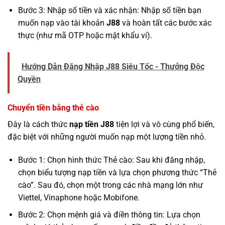
Bước 3: Nhập số tiền và xác nhận: Nhập số tiền bạn
muốn nạp vào tài khoản
J88
và hoàn tất các bước xác
thực (như mã OTP hoặc mật khẩu ví).
Hướng Dẫn Đăng Nhập J88 Siêu Tốc - Thưởng Độc
Quyền
Chuyển tiền bằng thẻ cào
Đây là cách thức
nạp tiền J88
tiện lợi và vô cùng phổ biến,
đặc biệt với những người muốn nạp một lượng tiền nhỏ.
Bước 1: Chọn hình thức Thẻ cào: Sau khi đăng nhập,
chọn biểu tượng nạp tiền và lựa chọn phương thức “Thẻ
cào”. Sau đó, chọn một trong các nhà mạng lớn như
Viettel, Vinaphone hoặc Mobifone.
Bước 2: Chọn mệnh giá và điền thông tin: Lựa chọn