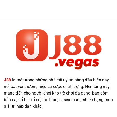
Mỗi
Dẫn
Kèo
bình
Ngày
Đọc
Bóng
luận
Kèo
Đá
ở
Chuẩn
–
Nhận
Thắng
Hướng
Định
Lớn
Dẫn
Bóng
Đọc
Đá
Kèo
–
Chuẩn
Góc
Thắng
Nhìn
Lớn
Chuẩn
Trước
Mỗi
Trận
Đấu
J88
là một trong những nhà cái uy tín hàng đầu hiện nay,
nổi bật với thương hiệu cá cược chất lượng. Nền tảng này
mang đến cho người chơi kho trò chơi đa dạng, bao gồm
bắn cá, nổ hũ, xổ số, thể thao, casino cùng nhiều hạng mục
giải trí hấp dẫn khác.