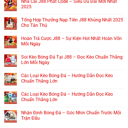
Nhà Cái J88 Phát Code – Siêu Ưu Đãi Mới Nhất
bình
luận
2025
ở
J88
Không
Tặng
có
Tổng Hợp Thưởng Nạp Tiền J88 Khủng Nhất 2025
88k
bình
–
luận
Cho Tân Thủ
Giới
ở
Thiệu
Nhà
Không
Khuyến
Cái
có
Hoàn Trả Cược J88 – Sự Kiện Hot Nhất Hoàn Vốn
Mãi
J88
bình
Nhà
Phát
luận
Mỗi Ngày
Cái
Code
ở
Hot
–
Tổng
Không
Nhất
Siêu
Hợp
có
Soi Kèo Bóng Đá Tại J88 – Đọc Kèo Chuẩn Thắng
Ưu
Thưởng
bình
Đãi
Nạp
luận
Lớn Mỗi Ngày
Mới
Tiền
ở
Nhất
J88
Hoàn
Không
2025
Khủng
Trả
có
Các Loại Kèo Bóng Đá – Hướng Dẫn Đọc Kèo
Nhất
Cược
bình
2025
J88
luận
Chuẩn Thắng Lớn
Cho
–
ở
Tân
Sự
Soi
Không
Thủ
Kiện
Kèo
có
Các Loại Kèo Bóng Đá – Hướng Dẫn Đọc Kèo
Hot
Bóng
bình
Nhất
Đá
luận
Chuẩn Thắng Lớn
Hoàn
Tại
ở
Vốn
J88
Các
Không
Mỗi
–
Loại
có
Nhận Định Bóng Đá – Góc Nhìn Chuẩn Trước Mỗi
Ngày
Đọc
Kèo
bình
Kèo
Bóng
luận
Trận Đấu
Chuẩn
Đá
ở
Thắng
–
Các
Không
Lớn
Hướng
Loại
có