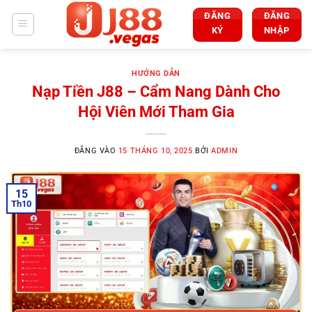
Bỏ
ĐĂNG
ĐĂNG
qua
KÝ
NHẬP
nội
dung
HƯỚNG DẪN
Nạp Tiền J88 – Cẩm Nang Dành Cho
Hội Viên Mới Tham Gia
ĐĂNG VÀO
15 THÁNG 10, 2025
BỞI
ADMIN
15
Th10