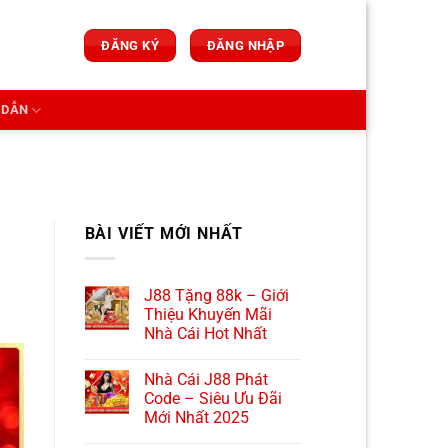
ĐĂNG KÝ
ĐĂNG NHẬP
 DẪN
BÀI VIẾT MỚI NHẤT
J88 Tặng 88k – Giới
Thiệu Khuyến Mãi
Nhà Cái Hot Nhất
Không
có
Nhà Cái J88 Phát
bình
luận
Code – Siêu Ưu Đãi
ở
Mới Nhất 2025
J88
Tặng
Không
88k