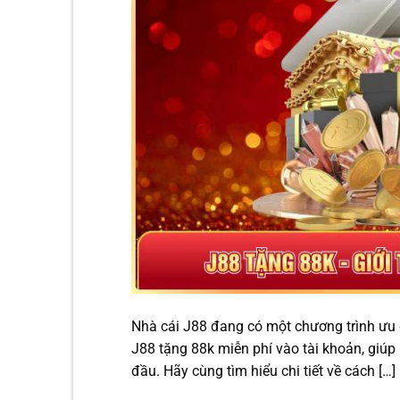
Nhà cái J88 đang có một chương trình ưu 
J88 tặng 88k miễn phí vào tài khoản, giú
đầu. Hãy cùng tìm hiểu chi tiết về cách […]