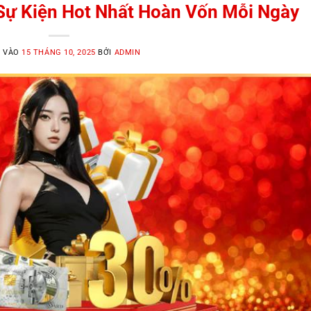
Sự Kiện Hot Nhất Hoàn Vốn Mỗi Ngày
 VÀO
15 THÁNG 10, 2025
BỞI
ADMIN