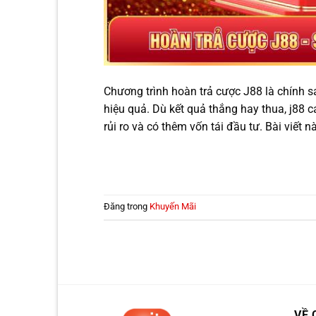
Chương trình hoàn trả cược J88 là chính 
hiệu quả. Dù kết quả thắng hay thua, j88 c
rủi ro và có thêm vốn tái đầu tư. Bài viết nà
Đăng trong
Khuyến Mãi
VỀ 