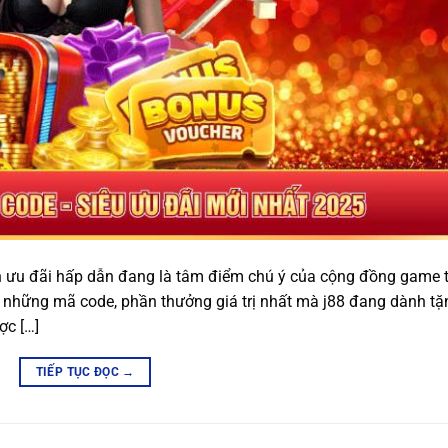
nh ưu đãi hấp dẫn đang là tâm điểm chú ý của cộng đồng game 
ết những mã code, phần thưởng giá trị nhất mà j88 đang dành tặ
ợc […]
TIẾP TỤC ĐỌC
→