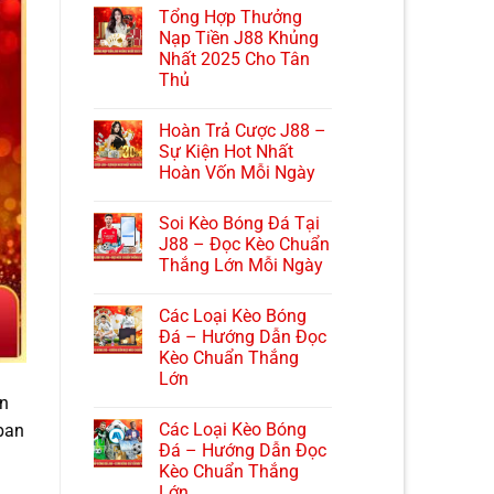
có
–
Tổng Hợp Thưởng
bình
Giới
luận
Nạp Tiền J88 Khủng
Thiệu
ở
Khuyến
Nhất 2025 Cho Tân
Nhà
Mãi
Cái
Thủ
Nhà
J88
Cái
Phát
Không
Hot
Code
có
Nhất
Hoàn Trả Cược J88 –
–
bình
Siêu
luận
Sự Kiện Hot Nhất
ở
Ưu
Hoàn Vốn Mỗi Ngày
Tổng
Đãi
Hợp
Mới
Không
Thưởng
Nhất
có
Nạp
2025
Soi Kèo Bóng Đá Tại
bình
Tiền
luận
J88 – Đọc Kèo Chuẩn
J88
ở
Khủng
Thắng Lớn Mỗi Ngày
Hoàn
Nhất
Trả
2025
Không
Cược
Cho
có
J88
Các Loại Kèo Bóng
Tân
bình
–
Thủ
luận
Đá – Hướng Dẫn Đọc
Sự
ở
Kiện
Kèo Chuẩn Thắng
Soi
Hot
Kèo
Lớn
Nhất
Bóng
Hoàn
ạn
Đá
Không
Vốn
Tại
có
Mỗi
Các Loại Kèo Bóng
ban
J88
bình
Ngày
–
luận
Đá – Hướng Dẫn Đọc
ở
Đọc
Kèo Chuẩn Thắng
Các
Kèo
Loại
Chuẩn
Lớn