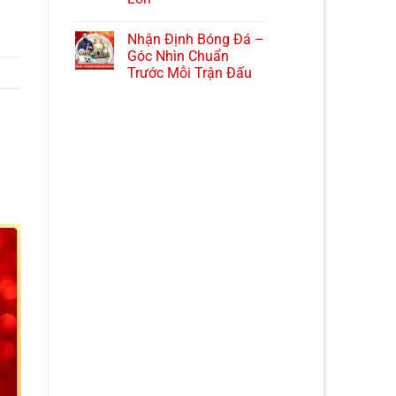
Kèo
Thắng
Bóng
Không
Lớn
Đá
có
Mỗi
Nhận Định Bóng Đá –
–
bình
Ngày
Hướng
luận
Góc Nhìn Chuẩn
ở
Dẫn
Trước Mỗi Trận Đấu
Các
Đọc
Loại
Kèo
Không
Kèo
Chuẩn
có
Bóng
Thắng
bình
Đá
Lớn
luận
–
ở
Hướng
Nhận
Dẫn
Định
Đọc
Bóng
Kèo
Đá
Chuẩn
–
Thắng
Góc
Lớn
Nhìn
Chuẩn
Trước
Mỗi
Trận
Đấu