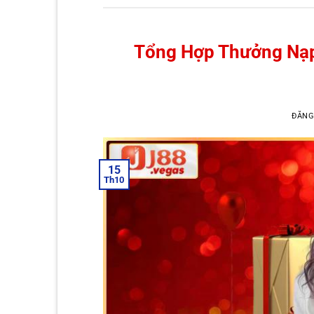
Tổng Hợp Thưởng Nạp
ĐĂNG
15
Th10