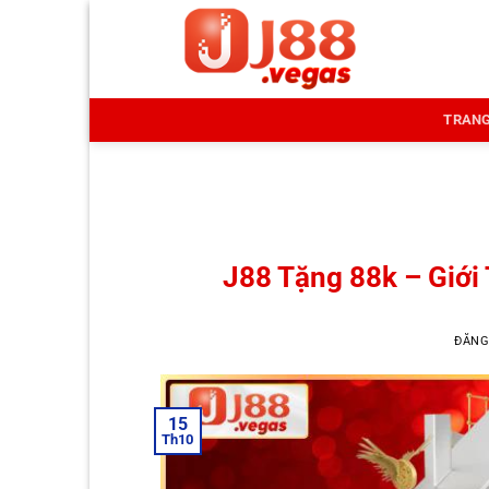
Bỏ
qua
nội
dung
TRAN
J88 Tặng 88k – Giới
ĐĂNG
15
Th10